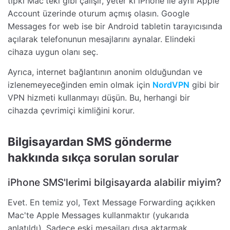
tıpkı Mac'teki gibi çalışır, yeter ki iPhone ile aynı Apple
Account üzerinde oturum açmış olasın. Google
Messages for web ise bir Android tabletin tarayıcısında
açılarak telefonunun mesajlarını aynalar. Elindeki
cihaza uygun olanı seç.
Ayrıca, internet bağlantının anonim olduğundan ve
izlenemeyeceğinden emin olmak için
NordVPN
gibi bir
VPN hizmeti kullanmayı düşün. Bu, herhangi bir
cihazda çevrimiçi kimliğini korur.
Bilgisayardan SMS gönderme
hakkında sıkça sorulan sorular
iPhone SMS'lerimi bilgisayarda alabilir miyim?
Evet. En temiz yol, Text Message Forwarding açıkken
Mac'te Apple Messages kullanmaktır (yukarıda
anlatıldı). Sadece eski mesajları dışa aktarmak