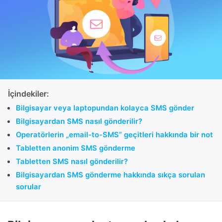
İçindekiler:
Bilgisayar veya laptopundan kolayca SMS gönder
Bilgisayardan SMS nasıl gönderilir?
Operatörlerin „email-to-SMS” geçitleri hakkında bir not
Tabletten anonim SMS gönderme
Tabletten SMS nasıl gönderilir?
Bilgisayardan SMS gönderme hakkında sıkça sorulan
sorular