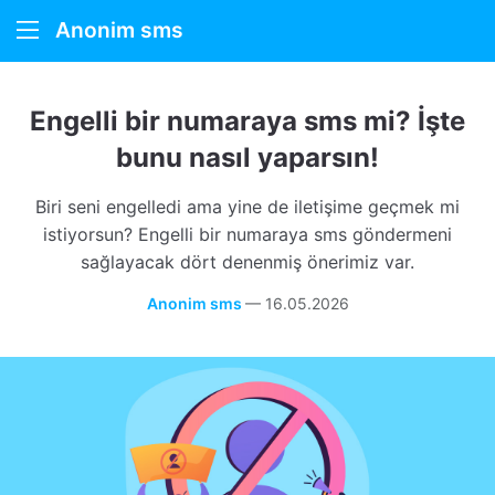
Anonim sms
Anonim SMS
Engelli bir numaraya sms mi? İşte
Nasıl çalışır
bunu nasıl yaparsın!
Hakkımızda
Biri seni engelledi ama yine de iletişime geçmek mi
istiyorsun? Engelli bir numaraya sms göndermeni
sağlayacak dört denenmiş önerimiz var.
Anonim sms
—
16.05.2026